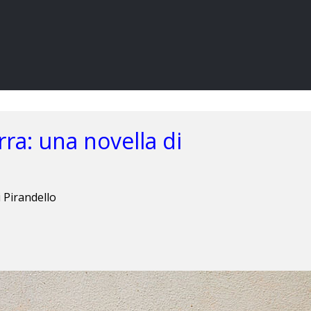
ra: una novella di
 Pirandello