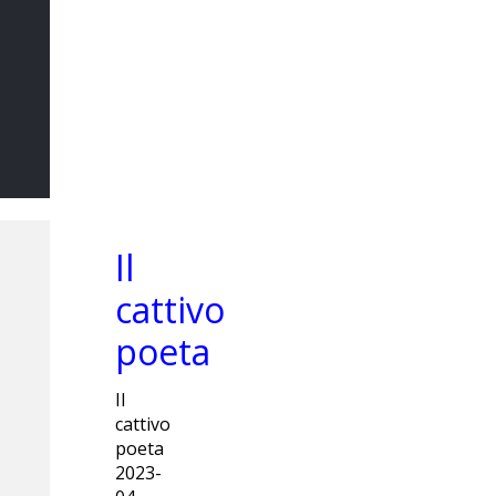
Il Sommo
Poeta
DI MARCO CATANIA
Il
cattivo
poeta
Il
cattivo
poeta
2023-