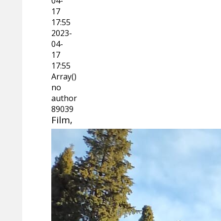
04-
17
17:55
2023-
04-
17
17:55
Array()
no
author
89039
Film,