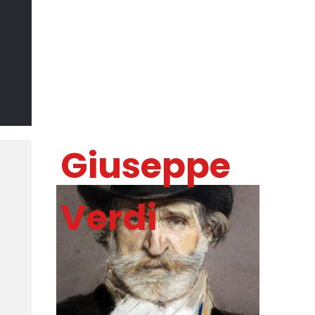
Il Sommo
Poeta
DI MARCO CATANIA
Giuseppe
Verdi